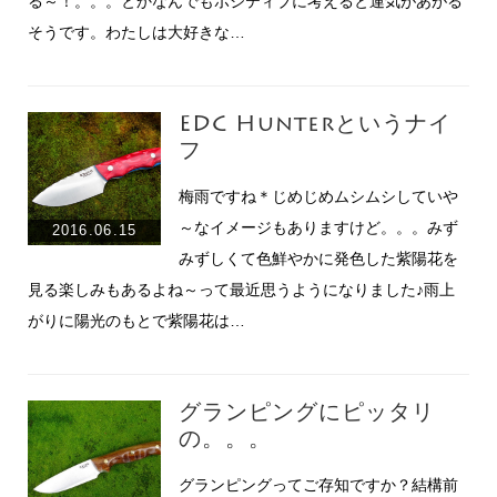
る～！。。。とかなんでもポジティブに考えると運気があがる
そうです。わたしは大好きな…
EDC Hunterというナイ
フ
梅雨ですね＊じめじめムシムシしていや
～なイメージもありますけど。。。みず
2016.06.15
みずしくて色鮮やかに発色した紫陽花を
見る楽しみもあるよね～って最近思うようになりました♪雨上
がりに陽光のもとで紫陽花は…
グランピングにピッタリ
の。。。
グランピングってご存知ですか？結構前