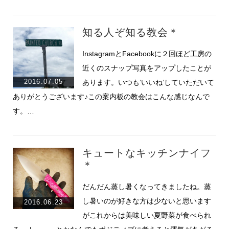
知る人ぞ知る教会＊
InstagramとFacebookに２回ほど工房の
近くのスナップ写真をアップしたことが
2016.07.05
あります。いつも’いいね’していただいて
ありがとうございます♪この案内板の教会はこんな感じなんで
す。…
キュートなキッチンナイフ
＊
だんだん蒸し暑くなってきましたね。蒸
し暑いのが好きな方は少ないと思います
2016.06.23
がこれからは美味しい夏野菜が食べられ